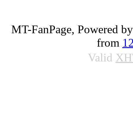
MT-FanPage, Powered b
from
1
Valid
XH