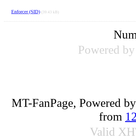
Enforcer (SID)
(39.43 kB)
Num
Powered b
MT-FanPage, Powered b
from
1
Valid
XH