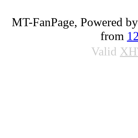
MT-FanPage, Powered b
from
1
Valid
XH