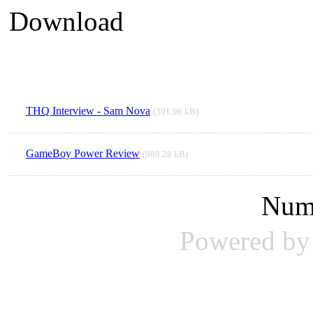
THQ Interview - Sam Nova
(391.96 kB)
GameBoy Power Review
(989.28 kB)
Num
Powered b